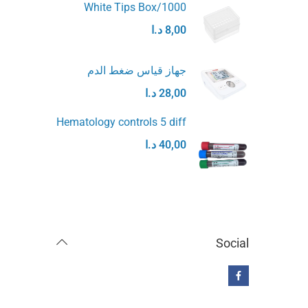
White Tips Box/1000
8,00
د.ا
جهاز قياس ضغط الدم
28,00
د.ا
Hematology controls 5 diff
40,00
د.ا
Social