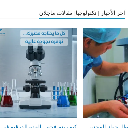
آخر الأخبار | تكنولوجيا| مقالات ماجلان
خطة طوارئ عند تعطل جهاز المختبر: ماذا تفعل خلال أول 30 دقيقة؟