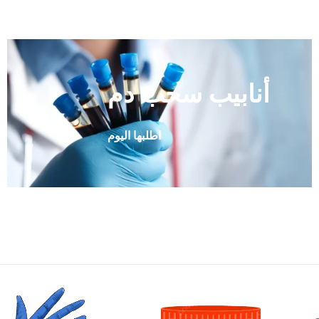
أنابيب سحب دم
اطلبها اليوم