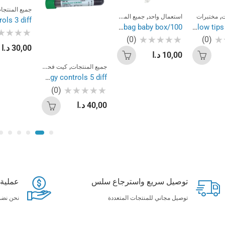
جميع المنتجا
,
,
,
ت
مختبرات
استعمال واحد
جميع المنتجات
مختبرات
urine bag baby box/100
Yellow tips Box/1000
(0)
(0)
تم
30,00
د.ا
التقييم
تم
0
10,00
د.ا
التقييم
من
0
,
,
5
من
جميع المنتجات
كيت فحص مخبري
مختبرا
5
Hematology controls 5 diff
(0)
تم
40,00
د.ا
التقييم
0
من
5
توصيل سريع واسترجاع سلس
عملية دف
توصيل مجاني للمنتجات المتعددة
نحن نضم