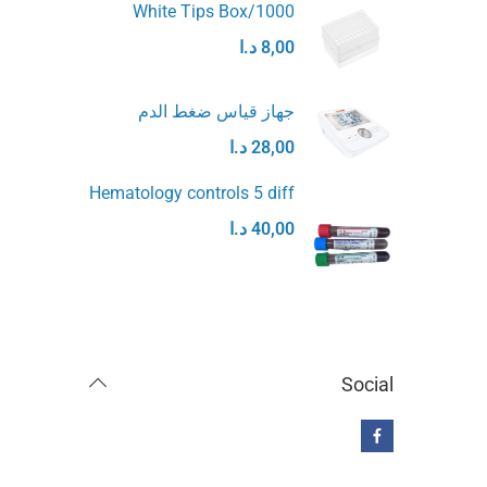
White Tips Box/1000
8,00
د.ا
جهاز قياس ضغط الدم
28,00
د.ا
Hematology controls 5 diff
40,00
د.ا
Social