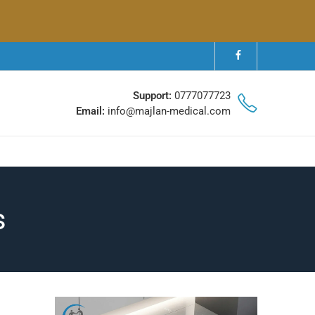
Support:
0777077723
Email:
info@majlan-medical.com
s