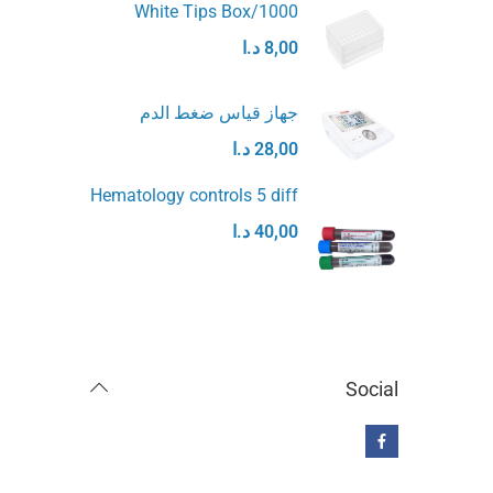
White Tips Box/1000
8,00
د.ا
جهاز قياس ضغط الدم
28,00
د.ا
Hematology controls 5 diff
40,00
د.ا
Social