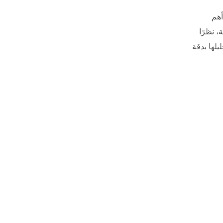
لية الأداء (HPLC) من أهم
، نظرًا
يلها بدقة