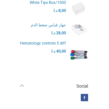
White Tips Box/1000
8,00
د.ا
جهاز قياس ضغط الدم
28,00
د.ا
Hematology controls 5 diff
40,00
د.ا
Social