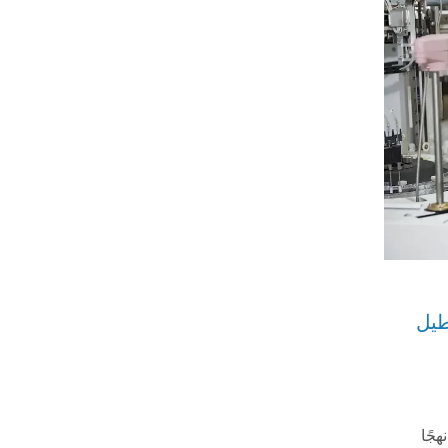
طيل
يانة الوقائية (Preventive Maintenance) نهجًا