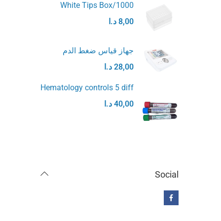
White Tips Box/1000
8,00
د.ا
جهاز قياس ضغط الدم
28,00
د.ا
Hematology controls 5 diff
40,00
د.ا
Social