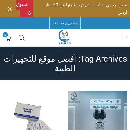
تسوق
شحن مجاني لطلبات التي تزيد قيمتها عن 50 دينار
أردني
الآن
ماجلان يرحب بكم
0
Tag Archives: أفضل موقع للتجهيزات
الطبية