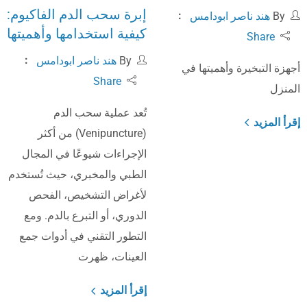
إبرة سحب الدم الفاكيوم:
By
هند ناصر ابودامس
كيفية استخدامها وأهميتها
Share
By
هند ناصر ابودامس
أجهزة التبخيرة وأهميتها في
Share
المنزل
تُعد عملية سحب الدم
إقرأ المزيد
(Venipuncture) من أكثر
الإجراءات شيوعًا في المجال
الطبي والمخبري، حيث تُستخدم
لأغراض التشخيص، الفحص
الدوري، أو التبرع بالدم. ومع
التطور التقني في أدوات جمع
العينات، ظهرت
إقرأ المزيد