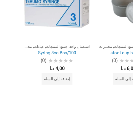
,
,
,
,
يع المنتجات
مختبرات
استعمال واحد
جميع المنتجات
عيادات
مختبرات
جمي
Syring 3cc Box/100
stool cup 
(0)
(0)
تم
ت
6,
د.ا
4,00
د.ا
م
التقييم
ال
0
0
من
م
 إلى السلة
إضافة إلى السلة
5
5