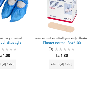
,
,
,
,
ت
استعمال واحد
جميع المنتجات
عيادات
مختبرات
استعمال واحد
جمي
Plaster normal Box/100
علبة غطاء أحذية 20 
(0)
تم
تم
1,30
د.ا
1,00
د.
التقييم
التقييم
0
0
من
من
إضافة إلى السلة
إضافة إلى ا
5
5