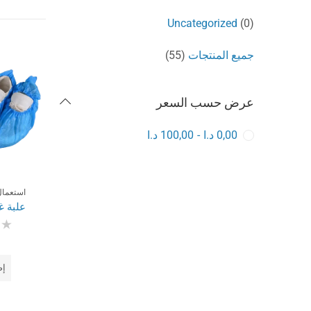
Uncategorized
(0)
جميع المنتجات
(55)
عرض حسب السعر
0,00
د.ا
-
100,00
د.ا
استعمال
علبة غطا
تم
الت
0
من
إض
5