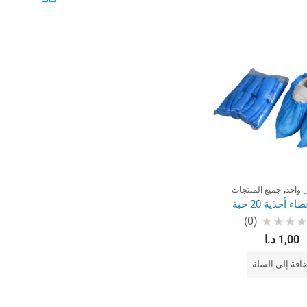
,
 واحد
جميع المنتجات
ء أحذية 20 حبة
(0)
1,00
د.ا
قييم
افة إلى السلة