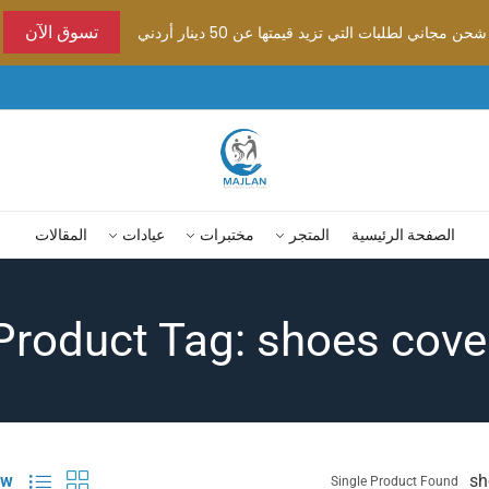
شحن مجاني لطلبات التي تزيد قيمتها عن 50 دينار أردني
تسوق الآن
الصفحة الرئيسية
المتجر
مختبرات
عيادات
المقالات
Product Tag: shoes cove
w:
sh
Single Product Found