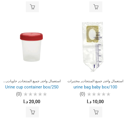
0
0
من
من
5
5
,
,
,
,
,
استعمال واحد
جميع المنتجات
مختبرات
استعمال واحد
جميع المنتجات
حاويات
مخت
Urine cup container box/250
urine bag baby box/100
(0)
(0)
تم
تم
10,00
د.ا
20,00
د.ا
التقييم
التقييم
0
0
من
من
5
5