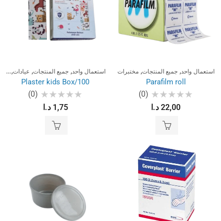
,
,
,
,
,
استعمال واحد
جميع المنتجات
مختبرات
استعمال واحد
جميع المنتجات
عيادات
مختب
Plaster kids Box/100
Parafilm roll
(0)
(0)
تم
تم
22,00
د.ا
1,75
د.ا
التقييم
التقييم
0
0
من
من
5
5