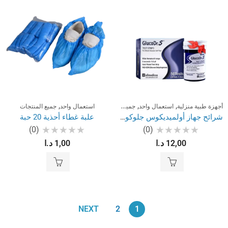
,
,
,
أجهزة طبية منزلية
استعمال واحد
جميع المنتجات
استعمال واحد
جميع المنتجات
شرائح جهاز أولميديكوس جلوكودر لقياس السكري
علبة غطاء أحذية 20 حبة
(0)
(0)
تم
تم
12,00
د.ا
1,00
د.ا
التقييم
التقييم
0
0
من
من
5
5
NEXT
2
1