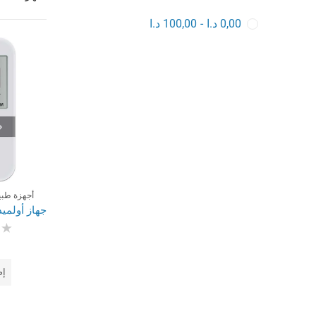
0,00
د.ا
-
100,00
د.ا
أجهزة طبية
تم
الت
0
من
إض
5