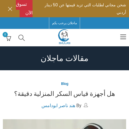
تسوق
شحن مجاني لطلبات التي تزيد قيمتها عن 50 دينار
أردني
الآن
ماجلان يرحب بكم
0
مقالات ماجلان
Blog
هل أجهزة قياس السكر المنزلية دقيقة؟
By
هند ناصر ابودامس