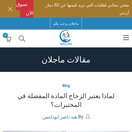
تسوق
شحن مجاني لطلبات التي تزيد قيمتها عن 50 دينار
أردني
الآن
ماجلان يرحب بكم
0
مقالات ماجلان
Blog
لماذا يعتبر الزجاج المادة المفضلة في
المختبرات؟
By
هند ناصر ابودامس