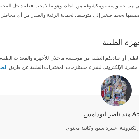
قة تشبه الحرف V بال‘نجليزية يعني مساحة واسعة ومكشوفة من الجلد، وهو ما لا يجب فعله داخل الم
تصميمها بحجم صغير إلى متوسط، لحماية الرقبة والصدر من أي مخاطر 
هزة الطبية
لطبي أو عيادتكم الطبية من مؤسسة ماجلان للأجهزة والمعدات الطبية
الضغ
ر ابودامس
لكترونية، خبيرة سيو، وكاتبة محتوى