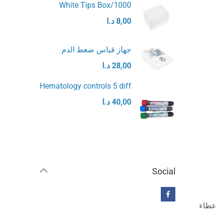
White Tips Box/1000
8,00
د.ا
جهاز قياس ضغط الدم
28,00
د.ا
Hematology controls 5 diff
40,00
د.ا
Social
إعطاء