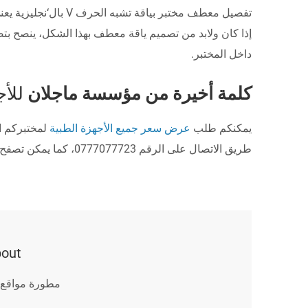
تفصيل معطف مختبر بيا
إذا كان ولابد من تصميم ياقة معطف بهذا الشكل، ينصح ب
داخل المختبر.
كلمة أخيرة من مؤسسة ماجلان
للأج
يمكنكم طلب
عرض سعر جميع الأجهزة الطبية
لمختبركم ا
طريق الاتصال على الرقم 0777077723، كما يمكن تصفح متجرنا الإلكتروني لشراء مستلزمات المختبرات الطبية عن طريق
About هند ناص
مطورة مواقع إ